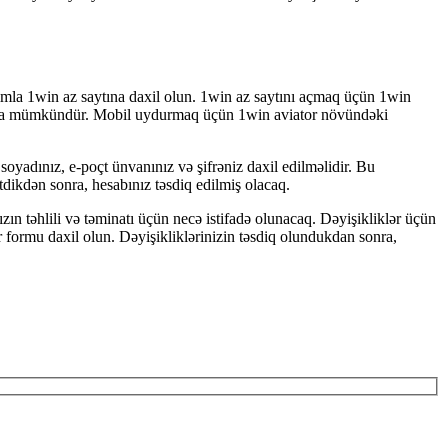
ımla 1win az saytına daxil olun. 1win az saytını açmaq üçün 1win
aq da mümkündür. Mobil uydurmaq üçün 1win aviator növündəki
oyadınız, e-poçt ünvanınız və şifrəniz daxil edilməlidir. Bu
dikdən sonra, hesabınız təsdiq edilmiş olacaq.
ın təhlili və təminatı üçün necə istifadə olunacaq. Dəyişikliklər üçün
r formu daxil olun. Dəyişikliklərinizin təsdiq olundukdan sonra,