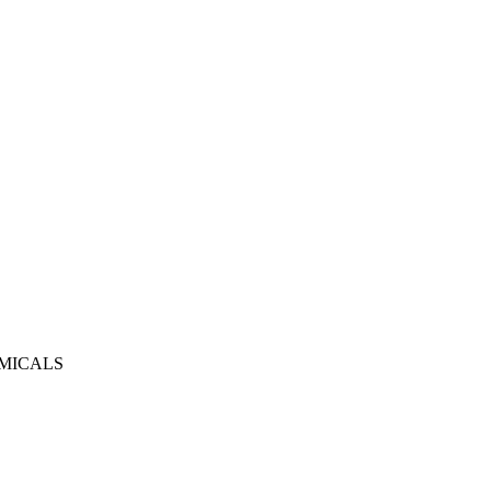
EMICALS