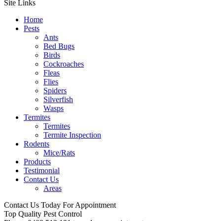
Site Links
Home
Pests
Ants
Bed Bugs
Birds
Cockroaches
Fleas
Flies
Spiders
Silverfish
Wasps
Termites
Termites
Termite Inspection
Rodents
Mice/Rats
Products
Testimonial
Contact Us
Areas
Contact Us Today For Appointment
Top Quality Pest Control