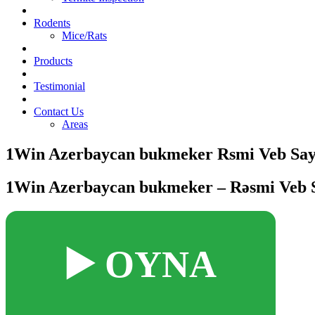
Rodents
Mice/Rats
Products
Testimonial
Contact Us
Areas
1Win Azerbaycan bukmeker Rsmi Veb Say
1Win Azerbaycan bukmeker – Rəsmi Veb S
▶️ OYNA