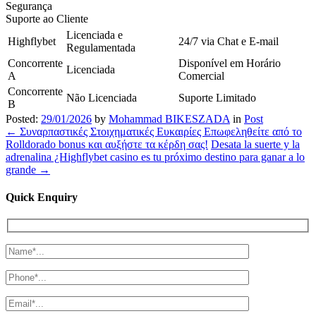
Segurança
Suporte ao Cliente
Licenciada e
Highflybet
24/7 via Chat e E-mail
Regulamentada
Concorrente
Disponível em Horário
Licenciada
A
Comercial
Concorrente
Não Licenciada
Suporte Limitado
B
Posted:
29/01/2026
by
Mohammad BIKESZADA
in
Post
←
Συναρπαστικές Στοιχηματικές Ευκαιρίες Επωφεληθείτε από το
Rolldorado bonus και αυξήστε τα κέρδη σας!
Desata la suerte y la
adrenalina ¿Highflybet casino es tu próximo destino para ganar a lo
grande
→
Quick Enquiry