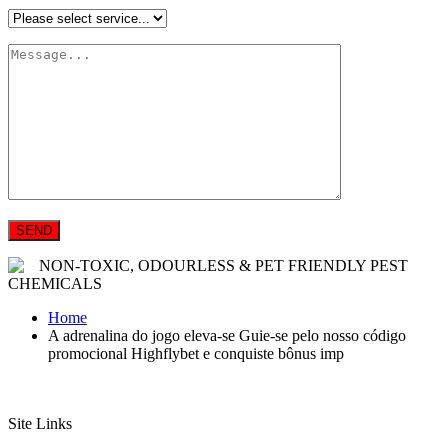
NON-TOXIC, ODOURLESS & PET FRIENDLY PEST
CHEMICALS
Home
A adrenalina do jogo eleva-se Guie-se pelo nosso código
promocional Highflybet e conquiste bônus imp
Site Links