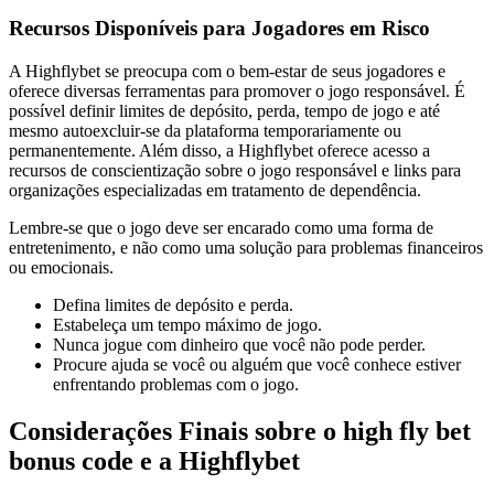
Recursos Disponíveis para Jogadores em Risco
A Highflybet se preocupa com o bem-estar de seus jogadores e
oferece diversas ferramentas para promover o jogo responsável. É
possível definir limites de depósito, perda, tempo de jogo e até
mesmo autoexcluir-se da plataforma temporariamente ou
permanentemente. Além disso, a Highflybet oferece acesso a
recursos de conscientização sobre o jogo responsável e links para
organizações especializadas em tratamento de dependência.
Lembre-se que o jogo deve ser encarado como uma forma de
entretenimento, e não como uma solução para problemas financeiros
ou emocionais.
Defina limites de depósito e perda.
Estabeleça um tempo máximo de jogo.
Nunca jogue com dinheiro que você não pode perder.
Procure ajuda se você ou alguém que você conhece estiver
enfrentando problemas com o jogo.
Considerações Finais sobre o high fly bet
bonus code e a Highflybet