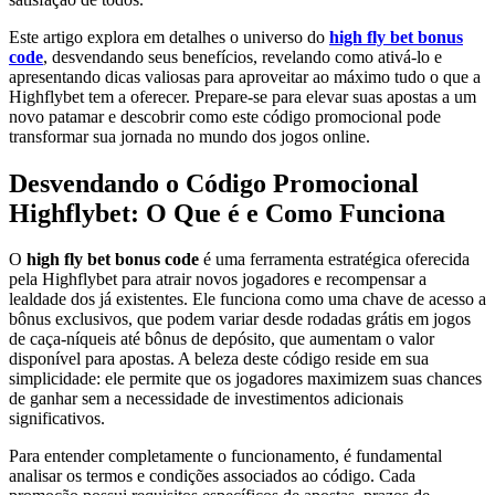
Este artigo explora em detalhes o universo do
high fly bet bonus
code
, desvendando seus benefícios, revelando como ativá-lo e
apresentando dicas valiosas para aproveitar ao máximo tudo o que a
Highflybet tem a oferecer. Prepare-se para elevar suas apostas a um
novo patamar e descobrir como este código promocional pode
transformar sua jornada no mundo dos jogos online.
Desvendando o Código Promocional
Highflybet: O Que é e Como Funciona
O
high fly bet bonus code
é uma ferramenta estratégica oferecida
pela Highflybet para atrair novos jogadores e recompensar a
lealdade dos já existentes. Ele funciona como uma chave de acesso a
bônus exclusivos, que podem variar desde rodadas grátis em jogos
de caça-níqueis até bônus de depósito, que aumentam o valor
disponível para apostas. A beleza deste código reside em sua
simplicidade: ele permite que os jogadores maximizem suas chances
de ganhar sem a necessidade de investimentos adicionais
significativos.
Para entender completamente o funcionamento, é fundamental
analisar os termos e condições associados ao código. Cada