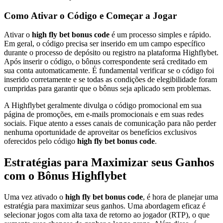
Como Ativar o Código e Começar a Jogar
Ativar o
high fly bet bonus code
é um processo simples e rápido.
Em geral, o código precisa ser inserido em um campo específico
durante o processo de depósito ou registro na plataforma Highflybet.
Após inserir o código, o bônus correspondente será creditado em
sua conta automaticamente. É fundamental verificar se o código foi
inserido corretamente e se todas as condições de elegibilidade foram
cumpridas para garantir que o bônus seja aplicado sem problemas.
A Highflybet geralmente divulga o código promocional em sua
página de promoções, em e-mails promocionais e em suas redes
sociais. Fique atento a esses canais de comunicação para não perder
nenhuma oportunidade de aproveitar os benefícios exclusivos
oferecidos pelo código
high fly bet bonus code
.
Estratégias para Maximizar seus Ganhos
com o Bônus Highflybet
Uma vez ativado o
high fly bet bonus code
, é hora de planejar uma
estratégia para maximizar seus ganhos. Uma abordagem eficaz é
selecionar jogos com alta taxa de retorno ao jogador (RTP), o que