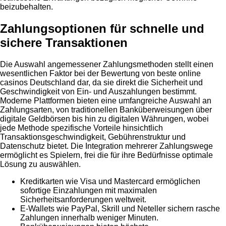
beizubehalten.
Zahlungsoptionen für schnelle und
sichere Transaktionen
Die Auswahl angemessener Zahlungsmethoden stellt einen
wesentlichen Faktor bei der Bewertung von beste online
casinos Deutschland dar, da sie direkt die Sicherheit und
Geschwindigkeit von Ein- und Auszahlungen bestimmt.
Moderne Plattformen bieten eine umfangreiche Auswahl an
Zahlungsarten, von traditionellen Banküberweisungen über
digitale Geldbörsen bis hin zu digitalen Währungen, wobei
jede Methode spezifische Vorteile hinsichtlich
Transaktionsgeschwindigkeit, Gebührenstruktur und
Datenschutz bietet. Die Integration mehrerer Zahlungswege
ermöglicht es Spielern, frei die für ihre Bedürfnisse optimale
Lösung zu auswählen.
Kreditkarten wie Visa und Mastercard ermöglichen
sofortige Einzahlungen mit maximalen
Sicherheitsanforderungen weltweit.
E-Wallets wie PayPal, Skrill und Neteller sichern rasche
Zahlungen innerhalb weniger Minuten.