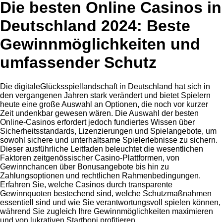
Die besten Online Casinos in
Deutschland 2024: Beste
Gewinnmöglichkeiten und
umfassender Schutz
Die digitaleGlücksspiellandschaft in Deutschland hat sich in
den vergangenen Jahren stark verändert und bietet Spielern
heute eine große Auswahl an Optionen, die noch vor kurzer
Zeit undenkbar gewesen wären. Die Auswahl der besten
Online-Casinos erfordert jedoch fundiertes Wissen über
Sicherheitsstandards, Lizenzierungen und Spielangebote, um
sowohl sichere und unterhaltsame Spielerlebnisse zu sichern.
Dieser ausführliche Leitfaden beleuchtet die wesentlichen
Faktoren zeitgenössischer Casino-Plattformen, von
Gewinnchancen über Bonusangebote bis hin zu
Zahlungsoptionen und rechtlichen Rahmenbedingungen.
Erfahren Sie, welche Casinos durch transparente
Gewinnquoten bestechend sind, welche Schutzmaßnahmen
essentiell sind und wie Sie verantwortungsvoll spielen können,
während Sie zugleich Ihre Gewinnmöglichkeiten maximieren
und von lukrativen Startboni profitieren.