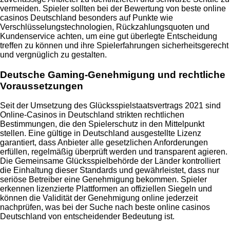
vermeiden. Spieler sollten bei der Bewertung von beste online
casinos Deutschland besonders auf Punkte wie
Verschlüsselungstechnologien, Rückzahlungsquoten und
Kundenservice achten, um eine gut überlegte Entscheidung
treffen zu können und ihre Spielerfahrungen sicherheitsgerecht
und vergnüglich zu gestalten.
Deutsche Gaming-Genehmigung und rechtliche
Voraussetzungen
Seit der Umsetzung des Glücksspielstaatsvertrags 2021 sind
Online-Casinos in Deutschland strikten rechtlichen
Bestimmungen, die den Spielerschutz in den Mittelpunkt
stellen. Eine gültige in Deutschland ausgestellte Lizenz
garantiert, dass Anbieter alle gesetzlichen Anforderungen
erfüllen, regelmäßig überprüft werden und transparent agieren.
Die Gemeinsame Glücksspielbehörde der Länder kontrolliert
die Einhaltung dieser Standards und gewährleistet, dass nur
seriöse Betreiber eine Genehmigung bekommen. Spieler
erkennen lizenzierte Plattformen an offiziellen Siegeln und
können die Validität der Genehmigung online jederzeit
nachprüfen, was bei der Suche nach beste online casinos
Deutschland von entscheidender Bedeutung ist.