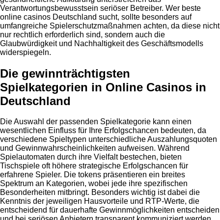
Verantwortungsbewusstsein seriöser Betreiber. Wer beste
online casinos Deutschland sucht, sollte besonders auf
umfangreiche Spielerschutzmaßnahmen achten, da diese nicht
nur rechtlich erforderlich sind, sondern auch die
Glaubwürdigkeit und Nachhaltigkeit des Geschäftsmodells
widerspiegeln.
Die gewinnträchtigsten
Spielkategorien in Online Casinos in
Deutschland
Die Auswahl der passenden Spielkategorie kann einen
wesentlichen Einfluss für Ihre Erfolgschancen bedeuten, da
verschiedene Spieltypen unterschiedliche Auszahlungsquoten
und Gewinnwahrscheinlichkeiten aufweisen. Während
Spielautomaten durch ihre Vielfalt bestechen, bieten
Tischspiele oft höhere strategische Erfolgschancen für
erfahrene Spieler. Die tokens präsentieren ein breites
Spektrum an Kategorien, wobei jede ihre spezifischen
Besonderheiten mitbringt. Besonders wichtig ist dabei die
Kenntnis der jeweiligen Hausvorteile und RTP-Werte, die
entscheidend für dauerhafte Gewinnmöglichkeiten entscheiden
und bei seriösen Anbietern transparent kommuniziert werden.