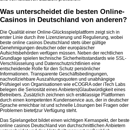
Was unterscheidet die besten Online-
Casinos in Deutschland von anderen?
Die Qualität einer Online-Glücksspielplattform zeigt sich in
erster Linie durch ihre Lizenzierung und Regulierung, wobei
beste online casinos Deutschland stets über gültige
Genehmigungen deutscher oder europäischer
Aufsichtsbehörden verfügen müssen. Neben der rechtlichen
Grundlage spielen technische Sicherheitsstandards wie SSL-
Verschlüsselung und Datenschutzrichtlinien eine
entscheidende Rolle für den Schutz persönlicher
Informationen. Transparente Geschäftsbedingungen,
nachvollziehbare Auszahlungsquoten und unabhängige
Prüfsiegel von Organisationen wie eCOGRA oder iTech Labs
belegen die Seriosität eines Anbieters|Glaubwürdigkeit eines
Betreibers. Zusätzlich zeichnen sich erstklassige Plattformen
durch einen kompetenten Kundenservice aus, der in deutscher
Sprache erreichbar ist und schnelle Lösungen bei Fragen oder
Problemen bietet|zur Verfügung steht.
Das Spielangebot bildet einen wichtigen Kernaspekt, der beste
online casinos Deutschland von durchschnittlichen Anbietern