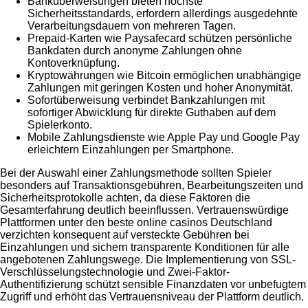
Banküberweisungen bieten höchste
Sicherheitsstandards, erfordern allerdings ausgedehnte
Verarbeitungsdauern von mehreren Tagen.
Prepaid-Karten wie Paysafecard schützen persönliche
Bankdaten durch anonyme Zahlungen ohne
Kontoverknüpfung.
Kryptowährungen wie Bitcoin ermöglichen unabhängige
Zahlungen mit geringen Kosten und hoher Anonymität.
Sofortüberweisung verbindet Bankzahlungen mit
sofortiger Abwicklung für direkte Guthaben auf dem
Spielerkonto.
Mobile Zahlungsdienste wie Apple Pay und Google Pay
erleichtern Einzahlungen per Smartphone.
Bei der Auswahl einer Zahlungsmethode sollten Spieler
besonders auf Transaktionsgebühren, Bearbeitungszeiten und
Sicherheitsprotokolle achten, da diese Faktoren die
Gesamterfahrung deutlich beeinflussen. Vertrauenswürdige
Plattformen unter den beste online casinos Deutschland
verzichten konsequent auf versteckte Gebühren bei
Einzahlungen und sichern transparente Konditionen für alle
angebotenen Zahlungswege. Die Implementierung von SSL-
Verschlüsselungstechnologie und Zwei-Faktor-
Authentifizierung schützt sensible Finanzdaten vor unbefugtem
Zugriff und erhöht das Vertrauensniveau der Plattform deutlich.