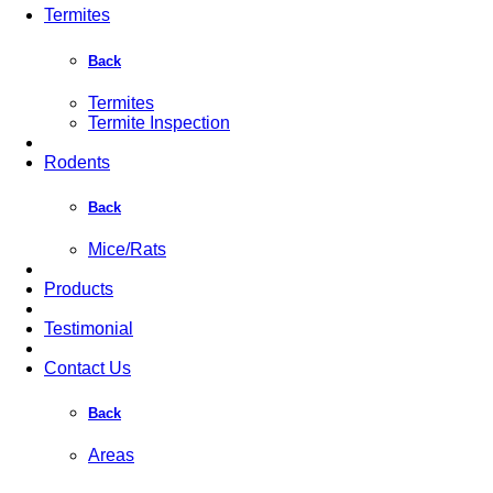
Termites
Back
Termites
Termite Inspection
Rodents
Back
Mice/Rats
Products
Testimonial
Contact Us
Back
Areas