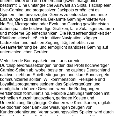
unterscheidet und den Unterhaltungswert maßgeblich
bestimmt. Eine umfangreiche Auswahl an Slots, Tischspielen,
Live-Gaming und progressiven Jackpots ermöglicht es
Spielern, ihre bevorzugten Genres zu entdecken und neue
Erfahrungen zu sammeln. Bekannte Gaming-Anbieter wie
NetEnt, Microgaming oder Evolution Gaming gewährleisten
dabei qualitativ hochwertige Grafiken, faire Zufallsgeneratoren
und moderne Spielmechaniken. Die Nutzerfreundlichkeit der
Plattform, einschließlich intuitiver Navigation, zügiger
Ladezeiten und mobilen Zugang, trägt erheblich zur
Gesamterfahrung bei und ermöglicht nahtloses Gaming auf
unterschiedlichen Geräten.
Verlockende Bonuspakete und transparente
Durchspielvoraussetzungen runden das Profil hochwertiger
Gaming-Seiten ab, wobei beste online casinos Deutschland
nachvollziehbare Spielbedingungen und klare Bonusregeln
kommunizieren sollten. Willkommensboni, Freispiele und
Loyalitätsprogramme steigern das Spielvergnügen und
ermöglichen höhere Gewinne, wenn die Bedingungen
verständlich formuliert sind. Flexible Zahlungsmethoden mit
schnellen Auszahlungszeiten, geringen Kosten und
Unterstützung für gängige Optionen wie Kreditkarten, digitale
Geldbörsen oder Banküberweisungen zeugen von
Kundenorientierung. Verantwortungsvolles Spielen wird durch