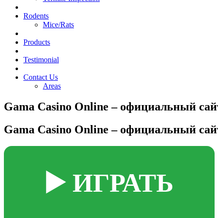
Rodents
Mice/Rats
Products
Testimonial
Contact Us
Areas
Gama Casino Online – официальный сай
Gama Casino Online – официальный сай
▶️ ИГРАТЬ