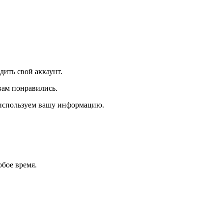
дить свой аккаунт.
 вам понравились.
 используем вашу информацию.
юбое время.