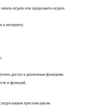
начать играть или продолжить играть.
п к интернету.
е.
олучать доступ к различным функциям.
еств и функций.
, следуя нашим простым шагам.