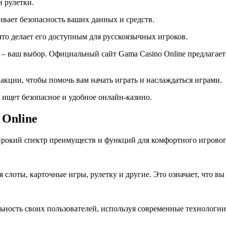
и рулетки.
ивает безопасность ваших данных и средств.
 что делает его доступным для русскоязычных игроков.
 – ваш выбор. Официальный сайт Gama Casino Online предлагает
акции, чтобы помочь вам начать играть и наслаждаться играми.
о ищет безопасное и удобное онлайн-казино.
Online
 широкий спектр преимуществ и функций для комфортного игрово
я слоты, карточные игры, рулетку и другие. Это означает, что вы
льность своих пользователей, используя современные технолог