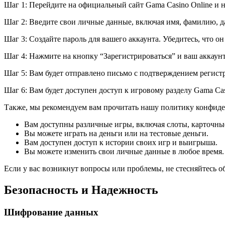
Шаг 1: Перейдите на официальный сайт Gama Casino Online и 
Шаг 2: Введите свои личные данные, включая имя, фамилию, д
Шаг 3: Создайте пароль для вашего аккаунта. Убедитесь, что он
Шаг 4: Нажмите на кнопку “Зарегистрироваться” и ваш аккаунт 
Шаг 5: Вам будет отправлено письмо с подтверждением регистр
Шаг 6: Вам будет доступен доступ к игровому разделу Gama Cas
Также, мы рекомендуем вам прочитать нашу политику конфиде
Вам доступны различные игры, включая слоты, карточные
Вы можете играть на деньги или на тестовые деньги.
Вам доступен доступ к истории своих игр и выигрыша.
Вы можете изменить свои личные данные в любое время.
Если у вас возникнут вопросы или проблемы, не стесняйтесь 
Безопасность и Надежность
Шифрование данных