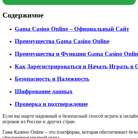
Содержимое
Gama Casino Online – Официальный Сайт
Преимущества Gama Casino Online
Преимущества и Функции Gama Casino Onlin
Как Зарегистрироваться и Начать Играть в 
Безопасность и Надежность
Шифрование данных
Проверка и подтверждение
Если вы ищете надежный и безопасный способ играть в онлайн-
игроков из России и других стран.
Гама Казино Online – это платформа, которая обеспечивает б
обеспечения честной игры.