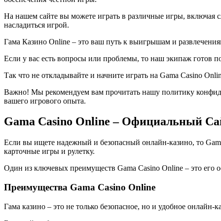
На нашем сайте вы можете играть в различные игры, включая с
насладиться игрой.
Гама Казино Online – это ваш путь к выигрышам и развлечения
Если у вас есть вопросы или проблемы, то наш экипаж готов 
Так что не откладывайте и начните играть на Gama Casino Onlin
Важно! Мы рекомендуем вам прочитать нашу политику конфиде
вашего игрового опыта.
Gama Casino Online – Официальный Са
Если вы ищете надежный и безопасный онлайн-казино, то Gama
карточные игры и рулетку.
Один из ключевых преимуществ Gama Casino Online – это его о
Преимущества Gama Casino Online
Гама казино – это не только безопасное, но и удобное онлайн-