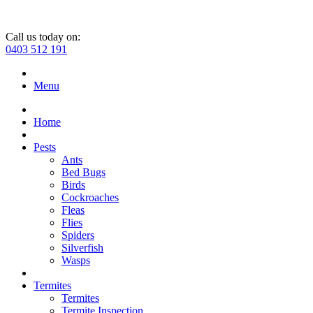
Call us today on:
0403 512 191
Menu
Home
Pests
Ants
Bed Bugs
Birds
Cockroaches
Fleas
Flies
Spiders
Silverfish
Wasps
Termites
Termites
Termite Inspection