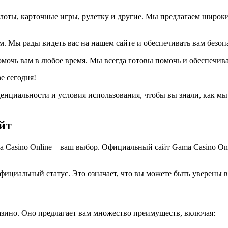
лоты, карточные игры, рулетку и другие. Мы предлагаем широки
м. Мы рады видеть вас на нашем сайте и обеспечивать вам безоп
помочь вам в любое время. Мы всегда готовы помочь и обеспечив
e сегодня!
нциальности и условия использования, чтобы вы знали, как м
йт
 Casino Online – ваш выбор. Официальный сайт Gama Casino Onl
фициальный статус. Это означает, что вы можете быть уверены в
казино. Оно предлагает вам множество преимуществ, включая: