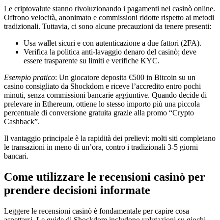
Le criptovalute stanno rivoluzionando i pagamenti nei casinò online.
Offrono velocità, anonimato e commissioni ridotte rispetto ai metodi
tradizionali. Tuttavia, ci sono alcune precauzioni da tenere presenti:
Usa wallet sicuri e con autenticazione a due fattori (2FA).
Verifica la politica anti‑lavaggio denaro del casinò; deve
essere trasparente su limiti e verifiche KYC.
Esempio pratico
: Un giocatore deposita €500 in Bitcoin su un
casino consigliato da Shockdom e riceve l’accredito entro pochi
minuti, senza commissioni bancarie aggiuntive. Quando decide di
prelevare in Ethereum, ottiene lo stesso importo più una piccola
percentuale di conversione gratuita grazie alla promo “Crypto
Cashback”.
Il vantaggio principale è la rapidità dei prelievi: molti siti completano
le transazioni in meno di un’ora, contro i tradizionali 3‑5 giorni
bancari.
Come utilizzare le recensioni casinò per
prendere decisioni informate
Leggere le recensioni casinò è fondamentale per capire cosa
aspettarsi. Le guide di Shockdom includono valutazioni su giochi