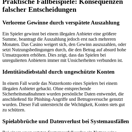
Praktische Fallbeispiele: Konsequenzen
falscher Entscheidungen
Verlorene Gewinne durch verspätete Auszahlung
Ein Spieler gewinnt bei einem illegalen Anbieter eine größere
Summe, beantragt die Auszahlung jedoch erst nach mehreren
Monaten. Das Casino weigert sich, den Gewinn auszuzahlen, oder
setzt Nutzungsbedingungen durch, die den Betrag auf absurd hohe
Umsatzquoten erhöhen. Dies zeigt, dass das Spielen bei
unregulierten Anbietern immer mit Unsicherheiten verbunden ist.
Identitätsdiebstahl durch ungeschützte Konten
In einem Fall wurde das Nutzerkonto eines Spielers bei einem
illegalen Anbieter gehackt. Ohne entsprechende
Sicherheitsmaßnahmen wurden persönliche Daten entwendet, die
anschließend für Phishing-Angriffe und Betrugsversuche genutzt
wurden. Dieser Fall unterstreicht die Wichtigkeit, Konten stets gut
zu schützen.
Spielabbrüche und Datenverlust bei Systemausfällen