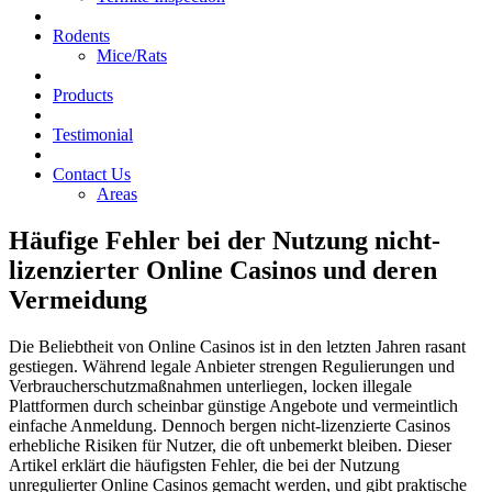
Rodents
Mice/Rats
Products
Testimonial
Contact Us
Areas
Häufige Fehler bei der Nutzung nicht-
lizenzierter Online Casinos und deren
Vermeidung
Die Beliebtheit von Online Casinos ist in den letzten Jahren rasant
gestiegen. Während legale Anbieter strengen Regulierungen und
Verbraucherschutzmaßnahmen unterliegen, locken illegale
Plattformen durch scheinbar günstige Angebote und vermeintlich
einfache Anmeldung. Dennoch bergen nicht-lizenzierte Casinos
erhebliche Risiken für Nutzer, die oft unbemerkt bleiben. Dieser
Artikel erklärt die häufigsten Fehler, die bei der Nutzung
unregulierter Online Casinos gemacht werden, und gibt praktische