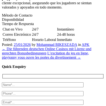
cliente excepcional, asegurando que los jugadores se sientan
valorados y apoyados en todo momento.
Método de Contacto
Disponibilidad
Tiempo de Respuesta
Chat en Vivo
24/7
Instantáneo
Correo Electrónico
24/7
24-48 horas
Teléfono
Horario Laboral
Inmediato
Posted:
25/01/2026
by
Mohammad BIKESZADA
in
APK
←
Die führenden deutschen Online Casinos mit Lizenz und
gerechten Bonusbedingungen
L’excitation du jeu en ligne,
playjonny vous ouvre les portes du divertissement
→
Quick Enquiry