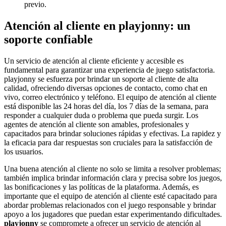
previo.
Atención al cliente en playjonny: un
soporte confiable
Un servicio de atención al cliente eficiente y accesible es
fundamental para garantizar una experiencia de juego satisfactoria.
playjonny se esfuerza por brindar un soporte al cliente de alta
calidad, ofreciendo diversas opciones de contacto, como chat en
vivo, correo electrónico y teléfono. El equipo de atención al cliente
está disponible las 24 horas del día, los 7 días de la semana, para
responder a cualquier duda o problema que pueda surgir. Los
agentes de atención al cliente son amables, profesionales y
capacitados para brindar soluciones rápidas y efectivas. La rapidez y
la eficacia para dar respuestas son cruciales para la satisfacción de
los usuarios.
Una buena atención al cliente no solo se limita a resolver problemas;
también implica brindar información clara y precisa sobre los juegos,
las bonificaciones y las políticas de la plataforma. Además, es
importante que el equipo de atención al cliente esté capacitado para
abordar problemas relacionados con el juego responsable y brindar
apoyo a los jugadores que puedan estar experimentando dificultades.
playjonny
se compromete a ofrecer un servicio de atención al