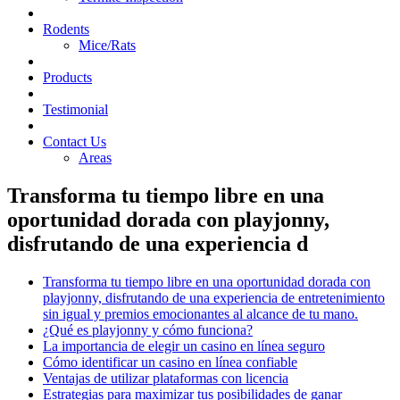
Rodents
Mice/Rats
Products
Testimonial
Contact Us
Areas
Transforma tu tiempo libre en una
oportunidad dorada con playjonny,
disfrutando de una experiencia d
Transforma tu tiempo libre en una oportunidad dorada con
playjonny, disfrutando de una experiencia de entretenimiento
sin igual y premios emocionantes al alcance de tu mano.
¿Qué es playjonny y cómo funciona?
La importancia de elegir un casino en línea seguro
Cómo identificar un casino en línea confiable
Ventajas de utilizar plataformas con licencia
Estrategias para maximizar tus posibilidades de ganar