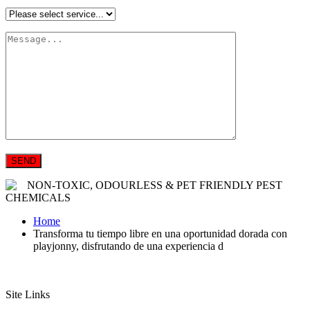
NON-TOXIC, ODOURLESS & PET FRIENDLY PEST
CHEMICALS
Home
Transforma tu tiempo libre en una oportunidad dorada con
playjonny, disfrutando de una experiencia d
Site Links