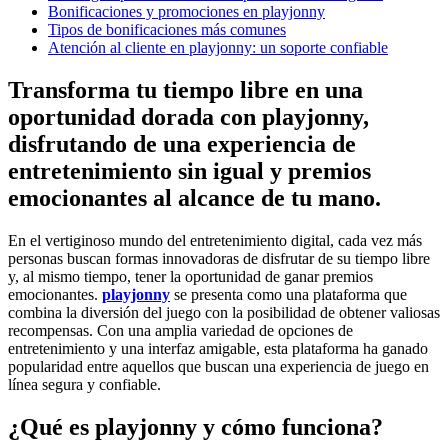
Bonificaciones y promociones en playjonny
Tipos de bonificaciones más comunes
Atención al cliente en playjonny: un soporte confiable
Transforma tu tiempo libre en una
oportunidad dorada con playjonny,
disfrutando de una experiencia de
entretenimiento sin igual y premios
emocionantes al alcance de tu mano.
En el vertiginoso mundo del entretenimiento digital, cada vez más
personas buscan formas innovadoras de disfrutar de su tiempo libre
y, al mismo tiempo, tener la oportunidad de ganar premios
emocionantes.
playjonny
se presenta como una plataforma que
combina la diversión del juego con la posibilidad de obtener valiosas
recompensas. Con una amplia variedad de opciones de
entretenimiento y una interfaz amigable, esta plataforma ha ganado
popularidad entre aquellos que buscan una experiencia de juego en
línea segura y confiable.
¿Qué es playjonny y cómo funciona?