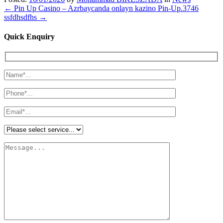
←
Pin Up Casino – Azrbaycanda onlayn kazino Pin-Up.3746
ssfdhsdfhs
→
Quick Enquiry