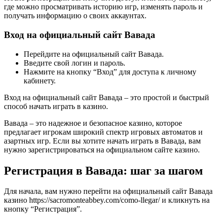
где можно просматривать историю игр, изменять пароль и
получать информацию о своих аккаунтах.
Вход на официальный сайт Вавада
Перейдите на официальный сайт Вавада.
Введите свой логин и пароль.
Нажмите на кнопку “Вход” для доступа к личному
кабинету.
Вход на официальный сайт Вавада – это простой и быстрый
способ начать играть в казино.
Вавада – это надежное и безопасное казино, которое
предлагает игрокам широкий спектр игровых автоматов и
азартных игр. Если вы хотите начать играть в Вавада, вам
нужно зарегистрироваться на официальном сайте казино.
Регистрация в Вавада: шаг за шагом
Для начала, вам нужно перейти на официальный сайт Вавада
казино https://sacromonteabbey.com/como-llegar/ и кликнуть на
кнопку “Регистрация”.