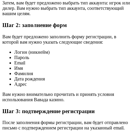
Затем, вам будет предложено выбрать тип аккаунта: игрок или
дилер. Вам нужно выбрать тип аккаунта, соответствующий
вашим целям.
Шаг 2: заполнение форм
Вам будет предложено заполнить форму регистрации, в
которой вам нужно указать следующие сведения:
Логин (никнейм)
Пароль
Email
Имя
Фамилия
Дата рождения
Адрес
Вам нужно внимательно прочитать и принять условия
использования Вавада казино.
Шаг 3: подтверждение регистрации
После заполнения формы регистрации, вам будет отправлено
письмо с подтверждением регистрации на указанный email.