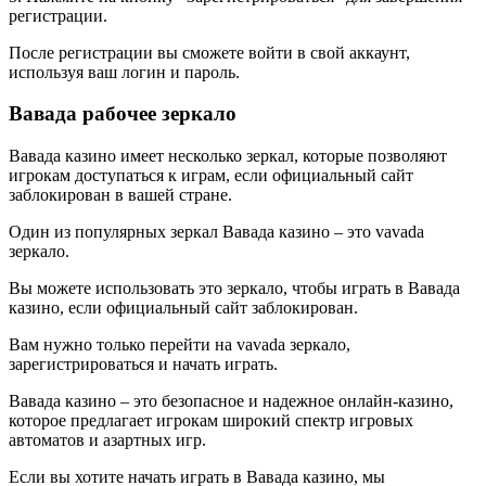
регистрации.
После регистрации вы сможете войти в свой аккаунт,
используя ваш логин и пароль.
Вавада рабочее зеркало
Вавада казино имеет несколько зеркал, которые позволяют
игрокам доступаться к играм, если официальный сайт
заблокирован в вашей стране.
Один из популярных зеркал Вавада казино – это vavada
зеркало.
Вы можете использовать это зеркало, чтобы играть в Вавада
казино, если официальный сайт заблокирован.
Вам нужно только перейти на vavada зеркало,
зарегистрироваться и начать играть.
Вавада казино – это безопасное и надежное онлайн-казино,
которое предлагает игрокам широкий спектр игровых
автоматов и азартных игр.
Если вы хотите начать играть в Вавада казино, мы