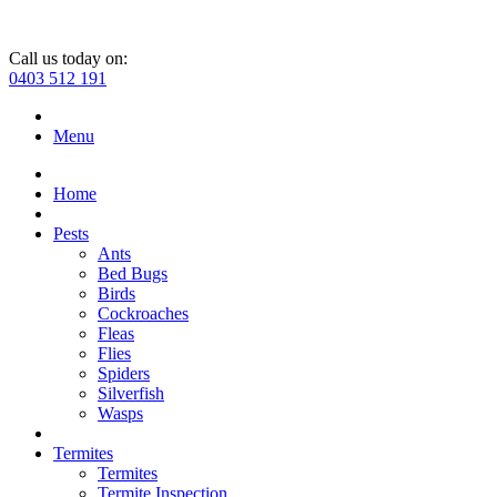
Call us today on:
0403 512 191
Menu
Home
Pests
Ants
Bed Bugs
Birds
Cockroaches
Fleas
Flies
Spiders
Silverfish
Wasps
Termites
Termites
Termite Inspection