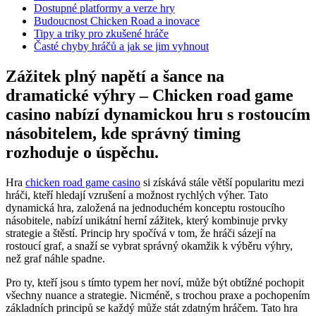
Dostupné platformy a verze hry
Budoucnost Chicken Road a inovace
Tipy a triky pro zkušené hráče
Časté chyby hráčů a jak se jim vyhnout
Zážitek plný napětí a šance na
dramatické výhry – Chicken road game
casino nabízí dynamickou hru s rostoucím
násobitelem, kde správný timing
rozhoduje o úspěchu.
Hra
chicken road game casino
si získává stále větší popularitu mezi
hráči, kteří hledají vzrušení a možnost rychlých výher. Tato
dynamická hra, založená na jednoduchém konceptu rostoucího
násobitele, nabízí unikátní herní zážitek, který kombinuje prvky
strategie a štěstí. Princip hry spočívá v tom, že hráči sázejí na
rostoucí graf, a snaží se vybrat správný okamžik k výběru výhry,
než graf náhle spadne.
Pro ty, kteří jsou s tímto typem her noví, může být obtížné pochopit
všechny nuance a strategie. Nicméně, s trochou praxe a pochopením
základních principů se každý může stát zdatným hráčem. Tato hra