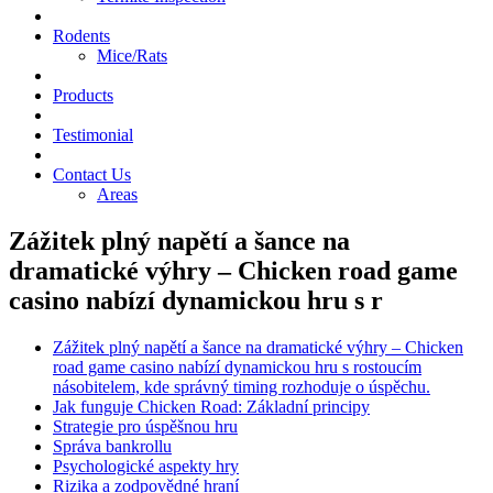
Rodents
Mice/Rats
Products
Testimonial
Contact Us
Areas
Zážitek plný napětí a šance na
dramatické výhry – Chicken road game
casino nabízí dynamickou hru s r
Zážitek plný napětí a šance na dramatické výhry – Chicken
road game casino nabízí dynamickou hru s rostoucím
násobitelem, kde správný timing rozhoduje o úspěchu.
Jak funguje Chicken Road: Základní principy
Strategie pro úspěšnou hru
Správa bankrollu
Psychologické aspekty hry
Rizika a zodpovědné hraní