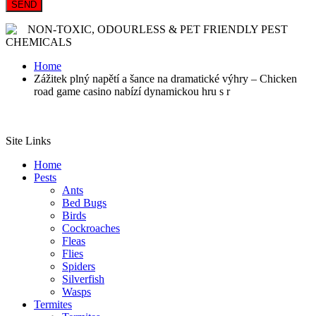
NON-TOXIC, ODOURLESS & PET FRIENDLY PEST
CHEMICALS
Home
Zážitek plný napětí a šance na dramatické výhry – Chicken
road game casino nabízí dynamickou hru s r
Site Links
Home
Pests
Ants
Bed Bugs
Birds
Cockroaches
Fleas
Flies
Spiders
Silverfish
Wasps
Termites