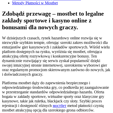
Metody Płatności w Mostbet
Zdobądź przewagę – mostbet to legalne
zakłady sportowe i kasyno online z
bonusami dla nowych graczy.
W dzisiejszych czasach, rynek hazardowy online rozwija się w
niezwykle szybkim tempie, oferując szeroki zakres możliwości dla
entuzjastów gier kasynowych i zakładów sportowych. Wśród wielu
platform dostępnych na rynku, wyróżnia się mostbet, oferująca
atrakcyjną ofertę rozrywkową i konkurencyjne bonusy. Ten
dynamicznie rozwijający się serwis zyskał popularność dzięki
swojej intuicyjnej stronie internetowej, szerokiemu wyborowi gier
oraz regularnym promocjom skierowanym zarówno do nowych, jak
i doświadczonych graczy.
Platforma mostbet dąży do zapewnienia bezpiecznego i
odpowiedzialnego środowiska gry, co podkreśla jej zaangażowanie
w przestrzeganie standardów odpowiedzialnego hazardu. Oferta
bogata w zakłady sportowe, wirtualne sporty oraz klasyczne gry
kasynowe, takie jak ruletka, blackjack czy sloty. Szybki proces
rejestracji i dostępność różnych
мостбет
metod płatności czynią
mostbet atrakcyjną opcją dla szerokiego grona odbiorców.