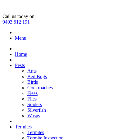
Call us today on:
0403 512 191
Menu
Home
Pests
Ants
Bed Bugs
Birds
Cockroaches
Fleas
Flies
Spiders
Silverfish
Wasps
Termites
Termites
Termite Inspection