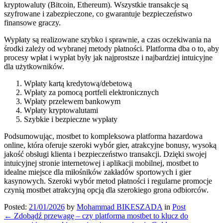
kryptowaluty (Bitcoin, Ethereum). Wszystkie transakcje są
szyfrowane i zabezpieczone, co gwarantuje bezpieczeństwo
finansowe graczy.
Wypłaty są realizowane szybko i sprawnie, a czas oczekiwania na
środki zależy od wybranej metody płatności. Platforma dba o to, aby
procesy wpłat i wypłat były jak najprostsze i najbardziej intuicyjne
dla użytkowników.
Wpłaty kartą kredytową/debetową
Wpłaty za pomocą portfeli elektronicznych
Wpłaty przelewem bankowym
Wpłaty kryptowalutami
Szybkie i bezpieczne wypłaty
Podsumowując, mostbet to kompleksowa platforma hazardowa
online, która oferuje szeroki wybór gier, atrakcyjne bonusy, wysoką
jakość obsługi klienta i bezpieczeństwo transakcji. Dzięki swojej
intuicyjnej stronie internetowej i aplikacji mobilnej, mostbet to
idealne miejsce dla miłośników zakładów sportowych i gier
kasynowych. Szeroki wybór metod płatności i regularne promocje
czynią mostbet atrakcyjną opcją dla szerokiego grona odbiorców.
Posted:
21/01/2026
by
Mohammad BIKESZADA
in
Post
←
Zdobądź przewagę – czy platforma mostbet to klucz do