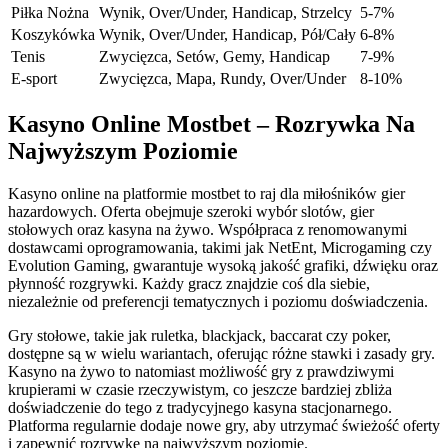
Piłka Nożna
Wynik, Over/Under, Handicap, Strzelcy
5-7%
Koszykówka
Wynik, Over/Under, Handicap, Pół/Cały
6-8%
Tenis
Zwycięzca, Setów, Gemy, Handicap
7-9%
E-sport
Zwycięzca, Mapa, Rundy, Over/Under
8-10%
Kasyno Online Mostbet – Rozrywka Na
Najwyższym Poziomie
Kasyno online na platformie mostbet to raj dla miłośników gier
hazardowych. Oferta obejmuje szeroki wybór slotów, gier
stołowych oraz kasyna na żywo. Współpraca z renomowanymi
dostawcami oprogramowania, takimi jak NetEnt, Microgaming czy
Evolution Gaming, gwarantuje wysoką jakość grafiki, dźwięku oraz
płynność rozgrywki. Każdy gracz znajdzie coś dla siebie,
niezależnie od preferencji tematycznych i poziomu doświadczenia.
Gry stołowe, takie jak ruletka, blackjack, baccarat czy poker,
dostępne są w wielu wariantach, oferując różne stawki i zasady gry.
Kasyno na żywo to natomiast możliwość gry z prawdziwymi
krupierami w czasie rzeczywistym, co jeszcze bardziej zbliża
doświadczenie do tego z tradycyjnego kasyna stacjonarnego.
Platforma regularnie dodaje nowe gry, aby utrzymać świeżość oferty
i zapewnić rozrywkę na najwyższym poziomie.