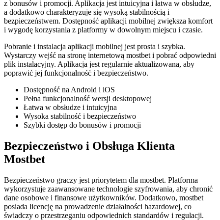
z bonusów i promocji. Aplikacja jest intuicyjna i łatwa w obsłudze,
a dodatkowo charakteryzuje się wysoką stabilnością i
bezpieczeństwem. Dostępność aplikacji mobilnej zwiększa komfort
i wygodę korzystania z platformy w dowolnym miejscu i czasie.
Pobranie i instalacja aplikacji mobilnej jest prosta i szybka.
Wystarczy wejść na stronę internetową mostbet i pobrać odpowiedni
plik instalacyjny. Aplikacja jest regularnie aktualizowana, aby
poprawić jej funkcjonalność i bezpieczeństwo.
Dostępność na Android i iOS
Pełna funkcjonalność wersji desktopowej
Łatwa w obsłudze i intuicyjna
Wysoka stabilność i bezpieczeństwo
Szybki dostęp do bonusów i promocji
Bezpieczeństwo i Obsługa Klienta
Mostbet
Bezpieczeństwo graczy jest priorytetem dla mostbet. Platforma
wykorzystuje zaawansowane technologie szyfrowania, aby chronić
dane osobowe i finansowe użytkowników. Dodatkowo, mostbet
posiada licencję na prowadzenie działalności hazardowej, co
świadczy o przestrzeganiu odpowiednich standardów i regulacji.