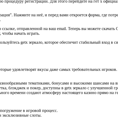
ю процедуру регистрации. Для этого перейдите на гет х официал
рация”. Нажмите на неё, и перед вами откроется форма, где потр
.
сылке, отправленной на ваш email. Теперь вы можете скачать Ge
, чтобы начать играть.
пользуйтесь getx зеркало, которое обеспечит стабильный вход в 
оторые удовлетворят вкусы даже самых требовательных игроков.
с разнообразными тематиками, бонусами и высокими шансами на 
тка, блэкджек и покер, доступны в getx зеркало с улучшенной 
ного времени создают атмосферу настоящего казино прямо на ге
 погружение в игровой процесс.
и эксклюзивные слоты.