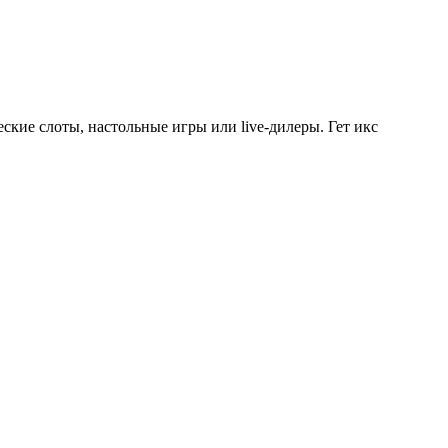
еские слоты, настольные игры или live-дилеры. Гет икс