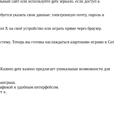
ьный сайт или используйте getx зеркало, если доступ к
ебуется указать свои данные: электронную почту, пароль и
t X на своё устройство или играть прямо через браузер.
систему. Теперь вы готовы наслаждаться азартными играми в Get
 Казино getx казино предлагает уникальные возможности для
выигрыш.
графикой и удобным интерфейсом.
т х.