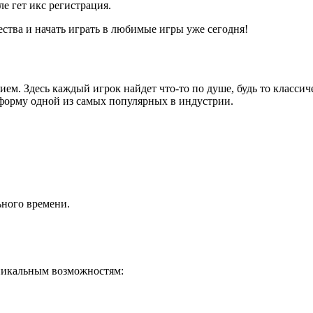
ле гет икс регистрация.
ства и начать играть в любимые игры уже сегодня!
ием. Здесь каждый игрок найдет что-то по душе, будь то классич
тформу одной из самых популярных в индустрии.
ьного времени.
уникальным возможностям: