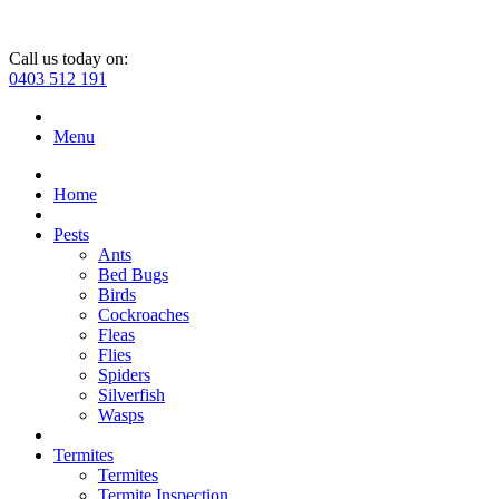
Call us today on:
0403 512 191
Menu
Home
Pests
Ants
Bed Bugs
Birds
Cockroaches
Fleas
Flies
Spiders
Silverfish
Wasps
Termites
Termites
Termite Inspection