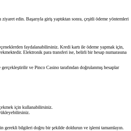
ziyaret edin. Başarıyla giriş yaptıktan sonra, çeşitli ödeme yöntemleri
seçeneklerden faydalanabilirsiniz. Kredi kartı ile ödeme yapmak için,
ekmektedir. Elektronik para transferi ise, belirli bir hesap numarasına
de gerçekleştirilir ve Pinco Casino tarafından doğrulanmış hesaplar
kmek için kullanabilirsiniz.
ükleyebilirsiniz.
n gerekli bilgileri doğru bir şekilde doldurun ve işlemi tamamlayın.