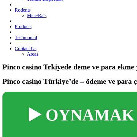
Rodents
Mice/Rats
Products
Testimonial
Contact Us
Areas
Pinco casino Trkiyede deme ve para ekme 
Pinco casino Türkiye’de – ödeme ve para 
▶️ OYNAMAK