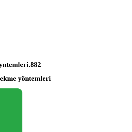
yntemleri.882
çekme yöntemleri