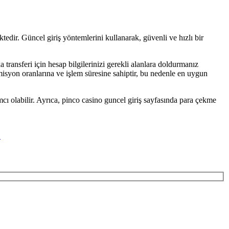
dir. Güncel giriş yöntemlerini kullanarak, güvenli ve hızlı bir
transferi için hesap bilgilerinizi gerekli alanlara doldurmanız
 komisyon oranlarına ve işlem süresine sahiptir, bu nedenle en uygun
mcı olabilir. Ayrıca, pinco casino guncel giriş sayfasında para çekme
→