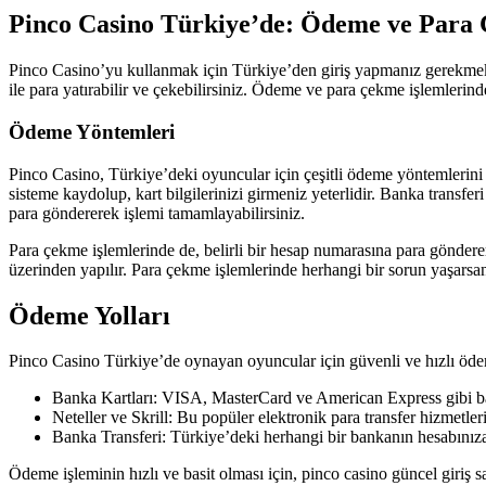
Pinco Casino Türkiye’de: Ödeme ve Para
Pinco Casino’yu kullanmak için Türkiye’den giriş yapmanız gerekmektedi
ile para yatırabilir ve çekebilirsiniz. Ödeme ve para çekme işlemlerind
Ödeme Yöntemleri
Pinco Casino, Türkiye’deki oyuncular için çeşitli ödeme yöntemlerini de
sisteme kaydolup, kart bilgilerinizi girmeniz yeterlidir. Banka transfe
para göndererek işlemi tamamlayabilirsiniz.
Para çekme işlemlerinde de, belirli bir hesap numarasına para gönderere
üzerinden yapılır. Para çekme işlemlerinde herhangi bir sorun yaşarsanız
Ödeme Yolları
Pinco Casino Türkiye’de oynayan oyuncular için güvenli ve hızlı öde
Banka Kartları: VISA, MasterCard ve American Express gibi ban
Neteller ve Skrill: Bu popüler elektronik para transfer hizmetler
Banka Transferi: Türkiye’deki herhangi bir bankanın hesabınıza 
Ödeme işleminin hızlı ve basit olması için, pinco casino güncel giriş 