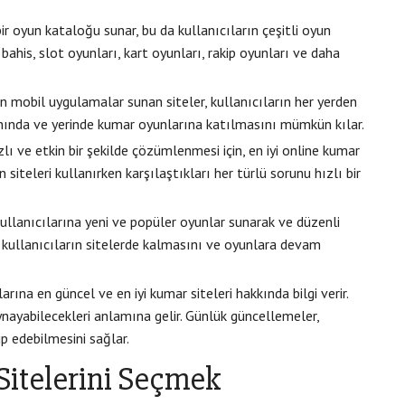
ir oyun kataloğu sunar, bu da kullanıcıların çeşitli oyun
bahis, slot oyunları, kart oyunları, rakip oyunları ve daha
n mobil uygulamalar sunan siteler, kullanıcıların her yerden
manında ve yerinde kumar oyunlarına katılmasını mümkün kılar.
lı ve etkin bir şekilde çözümlenmesi için, en iyi online kumar
n siteleri kullanırken karşılaştıkları her türlü sorunu hızlı bir
ullanıcılarına yeni ve popüler oyunlar sunarak ve düzenli
k, kullanıcıların sitelerde kalmasını ve oyunlara devam
rına en güncel ve en iyi kumar siteleri hakkında bilgi verir.
ynayabilecekleri anlamına gelir. Günlük güncellemeler,
kip edebilmesini sağlar.
Sitelerini Seçmek