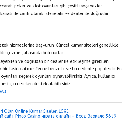
accarat, poker ve slot oyunları gibi çeşitli seçenekler
kanalı ile canlı olarak izlenebilir ve dealer ile doğrudan
estek hizmetlerine başvurun. Güncel kumar siteleri genellikle
kilde çözme çabasında bulunurlar.
leyebilen ve doğrudan bir dealer ile etkileşime girebilen
ek bir kasino atmosferine benzetir ve bu nedenle popülerdir. En
oyunları seçerek oyunları oynayabilirsiniz. Ayrıca, kullanıcı
si için gereken destek alabilirsiniz.
ews
eri Olan Online Kumar Siteleri.1592
 сайт Pinco Casino играть онлайн – Вход Зеркало.3619
→