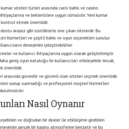
 kumar siteleri türleri arasında canlı bahis ve casino
ın ihtiyaçlarına ve beklentilere uygun olmalıdır. Yeni kumar
ni kontrol etmek önemlidir.
ı dostu arayüz gibi özelliklerle öne çıkan sitelerdir. Bu
i hizmetleri ve çeşitli bahis ve oyun seçenekleri sunulur.
lanıcıların deneyimini iyileştirebilirler.
şmeler ve kullanıcı ihtiyaçlarına uygun olarak geliştirilmiştir.
aha geniş oyun kataloğu ile kullanıcıları etkileyebilir. Ancak,
ek önemlidir.
eri arasında güvenilir ve güvenli olan siteleri seçmek önemlidir.
emleri sunup sunmadığı ve profesyonel müşteri hizmetleri
durulmalıdır.
unları Nasıl Oynanır
leyebilen ve doğrudan bir dealer ile etkileşime girebilen
deneyimini gerçek bir kasino atmosferine benzetir ve bu