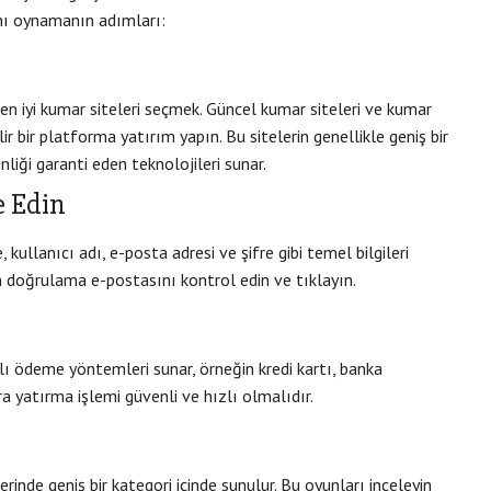
ını oynamanın adımları:
 en iyi kumar siteleri seçmek. Güncel kumar siteleri ve kumar
lir bir platforma yatırım yapın. Bu sitelerin genellikle geniş bir
iği garanti eden teknolojileri sunar.
e Edin
 kullanıcı adı, e-posta adresi ve şifre gibi temel bilgileri
en doğrulama e-postasını kontrol edin ve tıklayın.
klı ödeme yöntemleri sunar, örneğin kredi kartı, banka
ra yatırma işlemi güvenli ve hızlı olmalıdır.
rinde geniş bir kategori içinde sunulur. Bu oyunları inceleyin