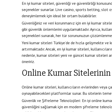
En iyi kumar siteleri, güvenliği ve güvenilirliği konusu
seçenekler sunarlar. Live casino, sports betting, slot 
deneyimlemek için ideal bir ortam bulabilirler.
Güvenliğiniz ve veri korunmanız için en iyi kumar sitele
gibi güvenlik önlemlerini uygulamaktadır. Ayrıca, kull
seçenekleri sunarak, her tür sorununuzun çözümlenmesi
Yeni kumar siteleri Türkiye’de de hızla gelişmekte ve 
artırmaktadır. Ancak, en iyi kumar siteleri, kullanıcıl
nedenle, kumar siteleri yeni ve güncel kumar siteleri a
öneririz.
Online Kumar Sitelerinin
Online kumar siteleri, kullanıcıların evlerinden veya ç
oynayabilecekleri platformlar sunar. Bu sitelerin temel
Güvenlik ve Şifreleme Teknolojileri: En iyi online kumar s
güvenliğini sağlamak için en modern şifreleme teknolojile