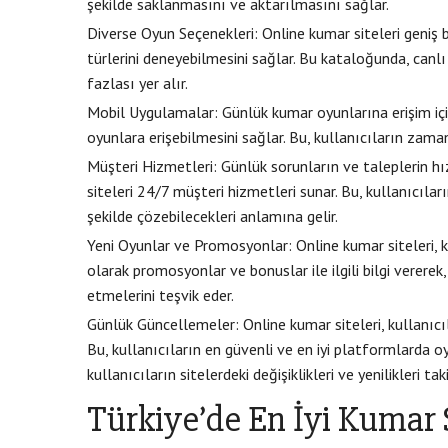
şekilde saklanmasını ve aktarılmasını sağlar.
Diverse Oyun Seçenekleri: Online kumar siteleri geniş b
türlerini deneyebilmesini sağlar. Bu kataloğunda, canlı 
fazlası yer alır.
Mobil Uygulamalar: Günlük kumar oyunlarına erişim içi
oyunlara erişebilmesini sağlar. Bu, kullanıcıların za
Müşteri Hizmetleri: Günlük sorunların ve taleplerin hız
siteleri 24/7 müşteri hizmetleri sunar. Bu, kullanıcıları
şekilde çözebilecekleri anlamına gelir.
Yeni Oyunlar ve Promosyonlar: Online kumar siteleri, k
olarak promosyonlar ve bonuslar ile ilgili bilgi verere
etmelerini teşvik eder.
Günlük Güncellemeler: Online kumar siteleri, kullanıcıla
Bu, kullanıcıların en güvenli ve en iyi platformlarda o
kullanıcıların sitelerdeki değişiklikleri ve yenilikleri ta
Türkiye’de En İyi Kumar 