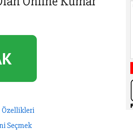
 Olan Online Kumar
AK
Özellikleri
ini Seçmek