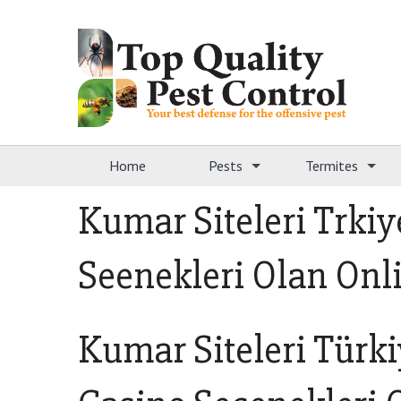
Home
Pests
Termites
Kumar Siteleri Trkiy
Seenekleri Olan Onli
Kumar Siteleri Türki