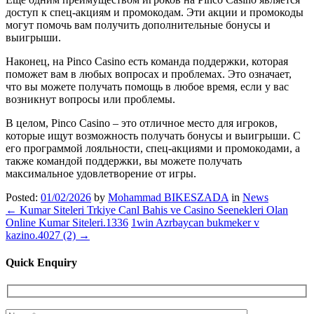
доступ к спец-акциям и промокодам. Эти акции и промокоды
могут помочь вам получить дополнительные бонусы и
выигрыши.
Наконец, на Pinco Casino есть команда поддержки, которая
поможет вам в любых вопросах и проблемах. Это означает,
что вы можете получать помощь в любое время, если у вас
возникнут вопросы или проблемы.
В целом, Pinco Casino – это отличное место для игроков,
которые ищут возможность получать бонусы и выигрыши. С
его программой лояльности, спец-акциями и промокодами, а
также командой поддержки, вы можете получать
максимальное удовлетворение от игры.
Posted:
01/02/2026
by
Mohammad BIKESZADA
in
News
←
Kumar Siteleri Trkiye Canl Bahis ve Casino Seenekleri Olan
Online Kumar Siteleri.1336
1win Azrbaycan bukmeker v
kazino.4027 (2)
→
Quick Enquiry