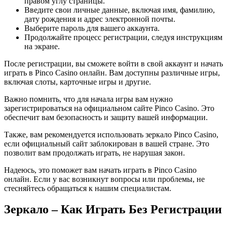
правом углу страницы.
Введите свои личные данные, включая имя, фамилию,
дату рождения и адрес электронной почты.
Выберите пароль для вашего аккаунта.
Продолжайте процесс регистрации, следуя инструкциям
на экране.
После регистрации, вы сможете войти в свой аккаунт и начать
играть в Pinco Casino онлайн. Вам доступны различные игры,
включая слоты, карточные игры и другие.
Важно помнить, что для начала игры вам нужно
зарегистрироваться на официальном сайте Pinco Casino. Это
обеспечит вам безопасность и защиту вашей информации.
Также, вам рекомендуется использовать зеркало Pinco Casino,
если официальный сайт заблокирован в вашей стране. Это
позволит вам продолжать играть, не нарушая закон.
Надеюсь, это поможет вам начать играть в Pinco Casino
онлайн. Если у вас возникнут вопросы или проблемы, не
стесняйтесь обращаться к нашим специалистам.
Зеркало – Как Играть Без Регистрации