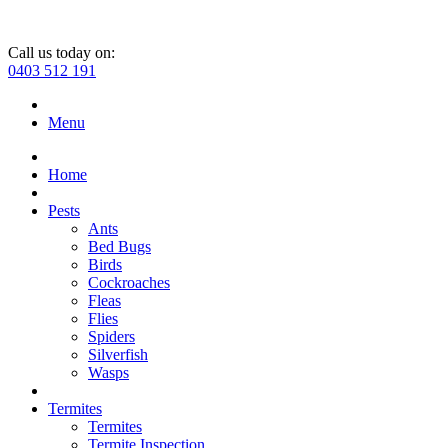
Call us today on:
0403 512 191
Menu
Home
Pests
Ants
Bed Bugs
Birds
Cockroaches
Fleas
Flies
Spiders
Silverfish
Wasps
Termites
Termites
Termite Inspection