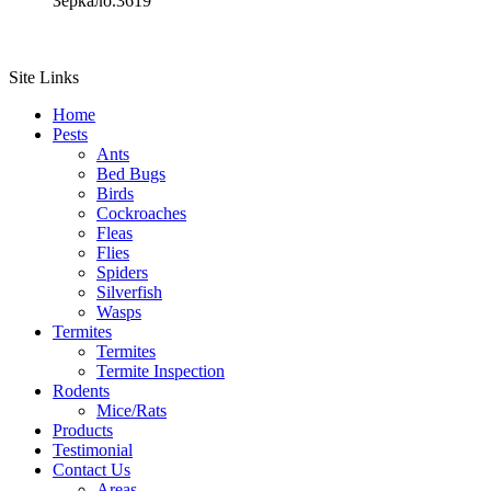
Зеркало.3619
Site Links
Home
Pests
Ants
Bed Bugs
Birds
Cockroaches
Fleas
Flies
Spiders
Silverfish
Wasps
Termites
Termites
Termite Inspection
Rodents
Mice/Rats
Products
Testimonial
Contact Us
Areas