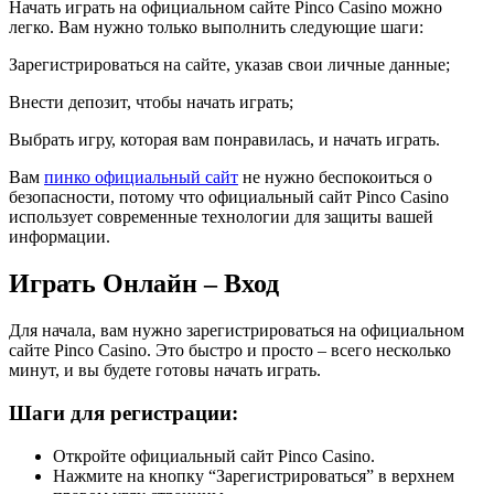
Начать играть на официальном сайте Pinco Casino можно
легко. Вам нужно только выполнить следующие шаги:
Зарегистрироваться на сайте, указав свои личные данные;
Внести депозит, чтобы начать играть;
Выбрать игру, которая вам понравилась, и начать играть.
Вам
пинко официальный сайт
не нужно беспокоиться о
безопасности, потому что официальный сайт Pinco Casino
использует современные технологии для защиты вашей
информации.
Играть Онлайн – Вход
Для начала, вам нужно зарегистрироваться на официальном
сайте Pinco Casino. Это быстро и просто – всего несколько
минут, и вы будете готовы начать играть.
Шаги для регистрации:
Откройте официальный сайт Pinco Casino.
Нажмите на кнопку “Зарегистрироваться” в верхнем