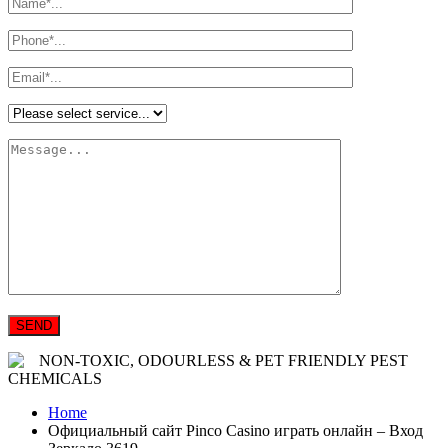
NON-TOXIC, ODOURLESS & PET FRIENDLY PEST
CHEMICALS
Home
Официальный сайт Pinco Casino играть онлайн – Вход